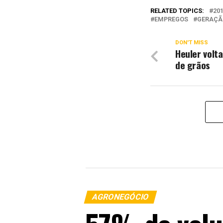
RELATED TOPICS:
20
EMPREGOS
GERAÇÃ
DON'T MISS
Heuler volta
de grãos
AGRONEGÓCIO