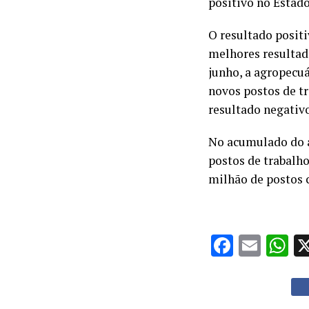
positivo no Estad
O resultado posit
melhores resultado
junho, a agropecu
novos postos de t
resultado negativ
No acumulado do an
postos de trabalh
milhão de postos 
Facebo
Emai
W