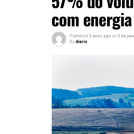
57% do volu
com energia
Published
2 anos ago
on
3 de jan
By
diario