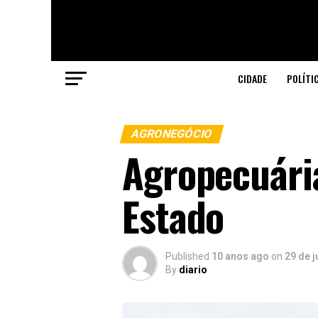
CIDADE
POLÍTI
AGRONEGÓCIO
Agropecuári
Estado
Published
10 anos ago
on
29 de j
By
diario