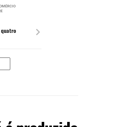
OMÉRCIO
RE
 quatro