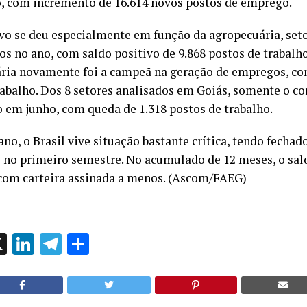
o, com incremento de 16.614 novos postos de emprego.
ivo se deu especialmente em função da agropecuária, set
s no ano, com saldo positivo de 9.868 postos de trabalh
ária novamente foi a campeã na geração de empregos, co
rabalho. Dos 8 setores analisados em Goiás, somente o c
o em junho, com queda de 1.318 postos de trabalho.
o, o Brasil vive situação bastante crítica, tendo fechad
o no primeiro semestre. No acumulado de 12 meses, o sal
com carteira assinada a menos. (Ascom/FAEG)
ok
l
hatsApp
X
LinkedIn
Telegram
Share