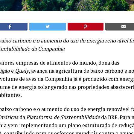
baixo carbono e o aumento do uso de energia renovável f
tentabilidade da Companhia
aiores empresas de alimentos do mundo, dona das
igão
e
Qualy
, avança na agricultura de baixo carbono e n
 volume de aves da Companhia já é produzido com energi
olume de energia solar gerado nas propriedades abastece
abitantes.
baixo carbono e o aumento do uso de energia renovável 
imáticas
da
Plataforma de Sustentabilidade
da BRF. Para m
nhia vem implementando um plano estruturado de reduç
 3, contribuindo para os esforços mundiais contra o aque