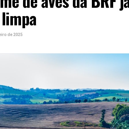
me de aves da BRF já
 limpa
eiro de 2025