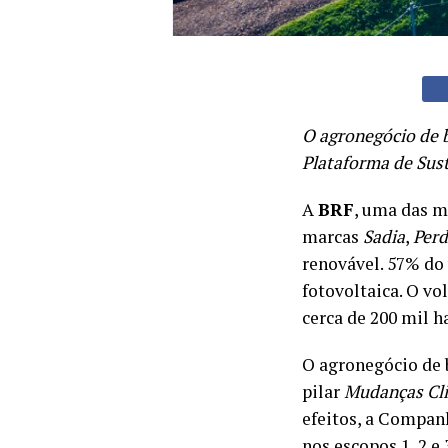
O agronegócio de 
Plataforma de Sus
A
BRF
, uma das m
marcas
Sadia
,
Perd
renovável. 57% do
fotovoltaica. O v
cerca de 200 mil h
O agronegócio de 
pilar
Mudanças Cl
efeitos, a Compa
nos escopos 1, 2 e