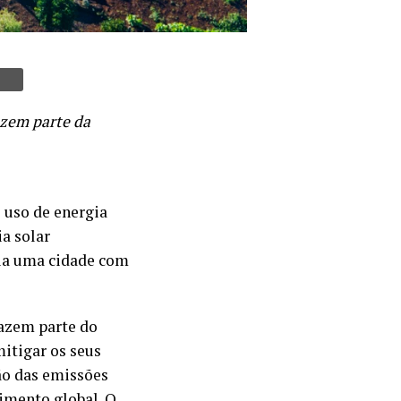
azem parte da
o uso de energia
a solar
ria uma cidade com
fazem parte do
itigar os seus
ão das emissões
cimento global. O