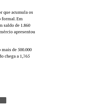
or que acumula os
o formal. Em
m saldo de 1.860
omércio apresentou
o mais de 500.000
do chega a 1,765