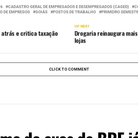
16
CADASTRO GERAL DE EMPREGADOS E DESEMPREGADOS (CAGED)
C
O DE EMPREGOS
GOIÁS
POSTOS DE TRABALHO
PRIMEIRO SEMEST
UP NEXT
 atrás e critica taxação
Drogaria reinaugura mais
lojas
CLICK TO COMMENT