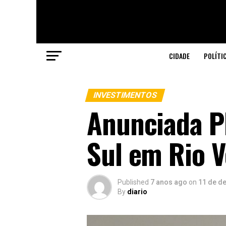
CIDADE
POLÍTI
INVESTIMENTOS
Anunciada P
Sul em Rio 
Published
7 anos ago
on
11 de d
By
diario