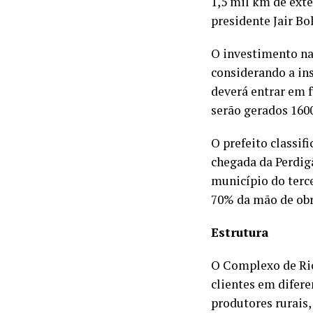
1,5 mil km de ext
presidente Jair B
O investimento na
considerando a ins
deverá entrar em 
serão gerados 160
O prefeito classif
chegada da Perdigã
município do terc
70% da mão de obra
Estrutura
O Complexo de Rio
clientes em difere
produtores rurais,