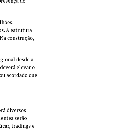
presença do
lhões,
s. A estrutura
Na construção,
egional desde a
deverá elevar o
cou acordado que
erá diversos
ientes serão
úcar, tradings e