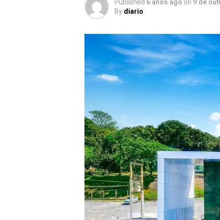
Published
6 anos ago
on
9 de ou
By
diario