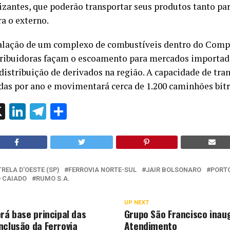
lizantes, que poderão transportar seus produtos tanto pa
a o externo.
talação de um complexo de combustíveis dentro do Comp
tribuidoras façam o escoamento para mercados importad
distribuição de derivados na região. A capacidade de tran
das por ano e movimentará cerca de 1.200 caminhões bitr
ok
l
hatsApp
X
LinkedIn
Telegram
Share
TRELA D'OESTE (SP)
FERROVIA NORTE-SUL
JAIR BOLSONARO
PORTO
 CAIADO
RUMO S.A.
UP NEXT
rá base principal das
Grupo São Francisco inau
nclusão da Ferrovia
Atendimento