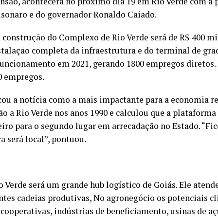
ensão, acontecerá no próximo dia 19 em Rio Verde com a 
olsonaro e do governador Ronaldo Caiado.
 construção do Complexo de Rio Verde será de R$ 400 mi
talação completa da infraestrutura e do terminal de grão
funcionamento em 2021, gerando 1800 empregos diretos. 
0 empregos.
icou a notícia como a mais impactante para a economia r
o a Rio Verde nos anos 1990 e calculou que a plataforma 
eiro para o segundo lugar em arrecadação no Estado. “Fi
 será local”, pontuou.
 Verde será um grande hub logístico de Goiás. Ele atend
ntes cadeias produtivas, No agronegócio os potenciais cl
 cooperativas, indústrias de beneficiamento, usinas de aç