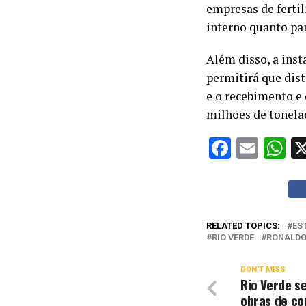
empresas de ferti
interno quanto par
Além disso, a ins
permitirá que dis
e o recebimento e 
milhões de tonela
Facebo
Emai
W
RELATED TOPICS:
ES
RIO VERDE
RONALDO
DON'T MISS
Rio Verde se
obras de co