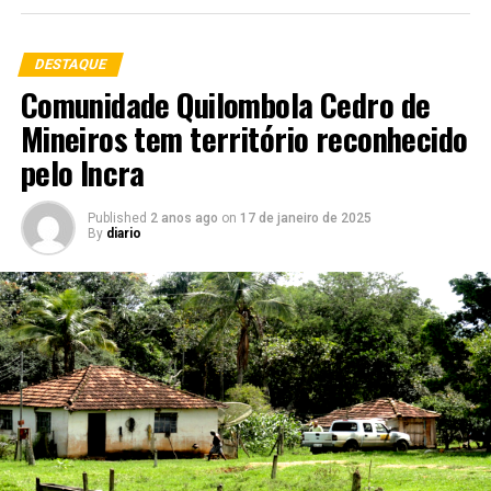
DESTAQUE
Comunidade Quilombola Cedro de
Mineiros tem território reconhecido
pelo Incra
Published
2 anos ago
on
17 de janeiro de 2025
By
diario