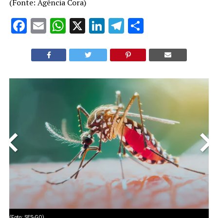
(Fonte: Agência Cora)
Facebook
Email
WhatsApp
X
LinkedIn
Telegram
Share
<
>
(Foto: SES-GO)