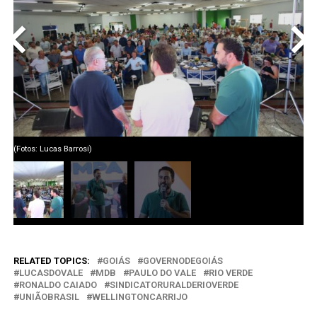
<
>
(Fotos: Lucas Barrosi)
RELATED TOPICS:
GOIÁS
GOVERNODEGOIÁS
LUCASDOVALE
MDB
PAULO DO VALE
RIO VERDE
RONALDO CAIADO
SINDICATORURALDERIOVERDE
UNIÃOBRASIL
WELLINGTONCARRIJO