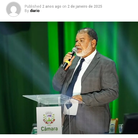
Published
2 anos ago
on
2 de janeiro de 2025
By
diario