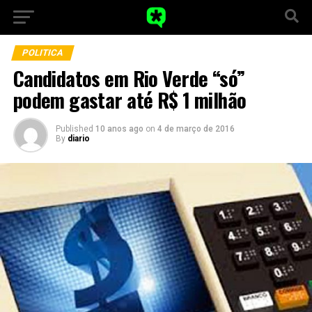
POLITICA
Candidatos em Rio Verde “só”
podem gastar até R$ 1 milhão
Published
10 anos ago
on
4 de março de 2016
By
diario