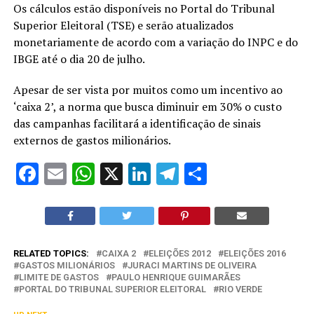
Os cálculos estão disponíveis no Portal do Tribunal
Superior Eleitoral (TSE) e serão atualizados
monetariamente de acordo com a variação do INPC e do
IBGE até o dia 20 de julho.
Apesar de ser vista por muitos como um incentivo ao
‘caixa 2’, a norma que busca diminuir em 30% o custo
das campanhas facilitará a identificação de sinais
externos de gastos milionários.
Facebook
Email
WhatsApp
X
LinkedIn
Telegram
Share
RELATED TOPICS:
CAIXA 2
ELEIÇÕES 2012
ELEIÇÕES 2016
GASTOS MILIONÁRIOS
JURACI MARTINS DE OLIVEIRA
LIMITE DE GASTOS
PAULO HENRIQUE GUIMARÃES
PORTAL DO TRIBUNAL SUPERIOR ELEITORAL
RIO VERDE