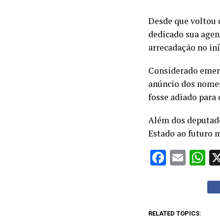
Desde que voltou 
dedicado sua agend
arrecadação no in
Considerado emerg
anúncio dos nomes
fosse adiado para 
Além dos deputado
Estado ao futuro 
Facebo
Emai
W
RELATED TOPICS: