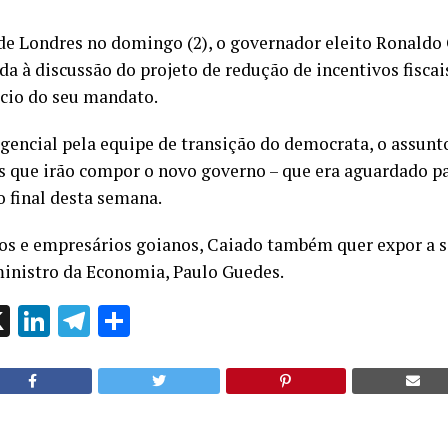
de Londres no domingo (2), o governador eleito Ronald
a à discussão do projeto de redução de incentivos fisca
ício do seu mandato.
encial pela equipe de transição do democrata, o assunt
 que irão compor o novo governo – que era aguardado para
o final desta semana.
s e empresários goianos, Caiado também quer expor a si
ministro da Economia, Paulo Guedes.
ok
l
hatsApp
X
LinkedIn
Telegram
Share