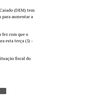
o Caiado (DEM) tem
is para aumentar a
o fez com que o
 esta terça (5) –
tuação fiscal do