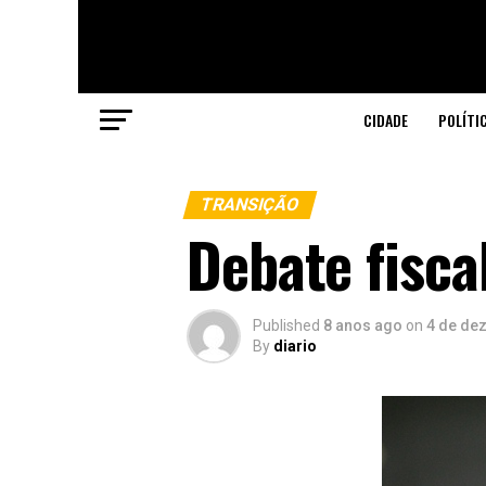
CIDADE
POLÍTI
TRANSIÇÃO
Debate fisca
Published
8 anos ago
on
4 de de
By
diario