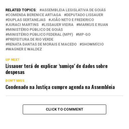
RELATED TOPICS:
ASSEMBLEIA LEGISLATIVA DE GOIÁS
COMENDA BERENICE ARTIAGA
DEPUTADO LISSAUER
DUPLAS SERTANEJAS
JOÃO NETO E FREDERICO
JURACI MARTINS
LISSAUER VIEIRA
MARKUS E RUAN
MINISTÉRIO PÚBLICO DE GOIÁS
MINISTÉRIO PÚBLICO FEDERAL (MPF)
MP-GO
PREFEITURA DE RIO VERDE
RENATA DANTAS DE MORAIS E MACEDO
SHOWMÍCIO
WAGNER E WALDEZ
UP NEXT
Lissauer terá de explicar ‘sumiço’ de dados sobre
despesas
DON'T MISS
Condenado na Justiça cumpre agenda na Assembleia
CLICK TO COMMENT