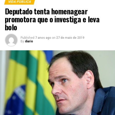
VIDA PÚBLICA
Deputado tenta homenagear
promotora que o investiga e leva
bolo
Published
7 anos ago
on
27 de maio de 2019
By
diario