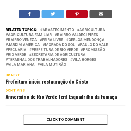
RELATED TOPICS:
ABASTECIMENTO
AGRICULTURA
AGRICULTURA FAMILIAR
BAIRRO VALDECI PIRES
BAIRRO VENEZA
FEIRA LIVRE
GERLOS MENDONÇA
JARDIM AMÉRICA
MORADA DO SOL
PAULO DO VALE
PECUÁRIA
PREFEITURA DE RIO VERDE
PROMISSÃO
RIO VERDE
SECRETARIA DE AGRICULTURA
TERMINAL DOS TRABALHADORES
VILA BORGES
VILA MARIANA
VILA MUTIRÃO
UP NEXT
Prefeitura inicia restauração do Cristo
DON'T MISS
Aniversário de Rio Verde terá Esquadrilha da Fumaça
CLICK TO COMMENT