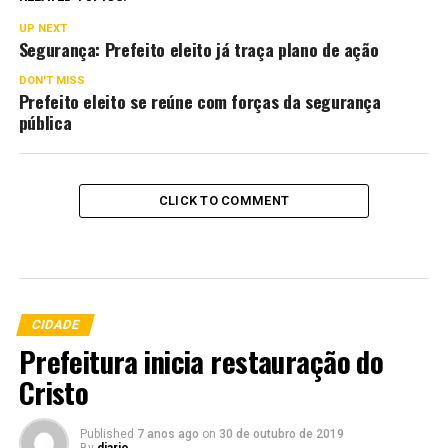
UP NEXT
Segurança: Prefeito eleito já traça plano de ação
DON'T MISS
Prefeito eleito se reúne com forças da segurança
pública
CLICK TO COMMENT
CIDADE
Prefeitura inicia restauração do
Cristo
Published
7 anos ago
on
30 de outubro de 2019