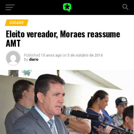
CIDADE
Eleito vereador, Moraes reassume
AMT
Published
10 anos ago
on
5 de outubro de 2016
By
diario