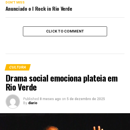
DON'T MISS
Anunciado o I Rock in Rio Verde
CLICK TO COMMENT
CULTURA
Drama social emociona plateia em
Rio Verde
Published
8 meses ago
on
5 de dezembro de 2025
By
diario