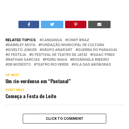
RELATED TOPICS:
CANDANGA
CINDY BRAZ
DANRLEY MOTA
FUNDAÇÃO MUNICIPAL DE CULTURA
GIVELTO JÚNIOR
GRUPO ARAR'ART
GUERRA DO PARAGUAI
II FESTEJA
II FESTIVAL DE TEATRO DE JATAÍ
ISAAC PIRES
NATHAN GARCIAS
PEDRU MAIA
ROSÂNGELA RIBEIRO
SR MODESTO
TEATRO RIO VERDE
VILA DAS ABÓBORAS
UP NEXT
Um rio-verdense em “Pantanal”
DON'T MISS
Começa a Festa do Leite
CLICK TO COMMENT