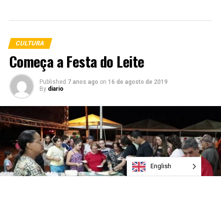
CULTURA
Começa a Festa do Leite
Published
7 anos ago
on
16 de agosto de 2019
By
diario
English