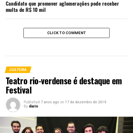
Candidato que promover aglomerações pode receber
multa de R$ 10 mil
CLICK TO COMMENT
CULTURA
Teatro rio-verdense é destaque em
Festival
Published
7 anos ago
on
17 de dezembro de 2019
By
diario