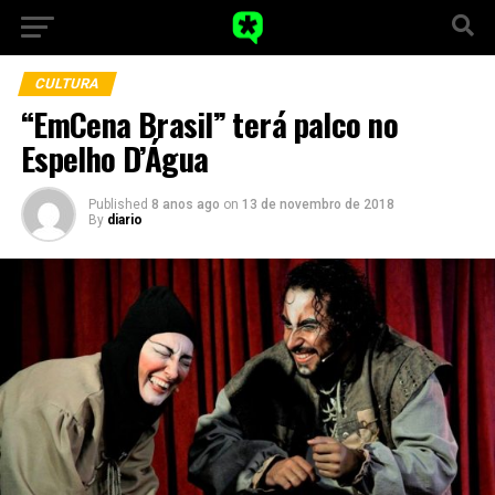
CULTURA
“EmCena Brasil” terá palco no
Espelho D’Água
Published
8 anos ago
on
13 de novembro de 2018
By
diario