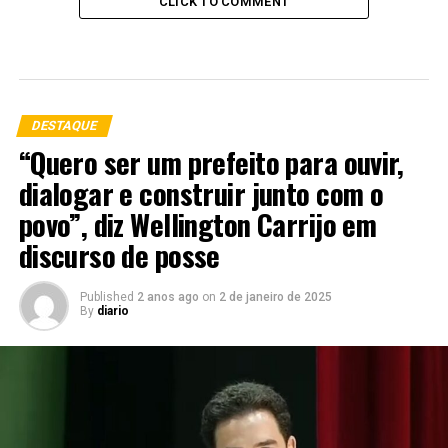
CLICK TO COMMENT
DESTAQUE
“Quero ser um prefeito para ouvir,
dialogar e construir junto com o
povo”, diz Wellington Carrijo em
discurso de posse
Published
2 anos ago
on
2 de janeiro de 2025
By
diario