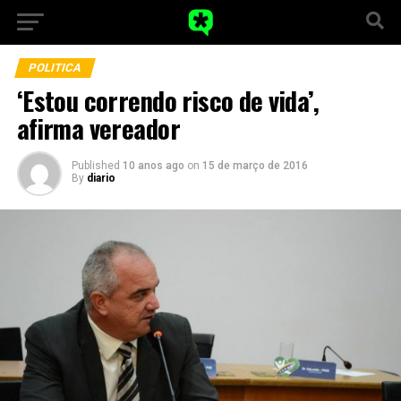
POLITICA
‘Estou correndo risco de vida’,
afirma vereador
Published
10 anos ago
on
15 de março de 2016
By
diario