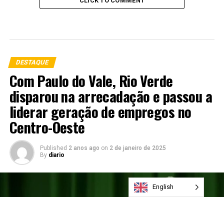
CLICK TO COMMENT
DESTAQUE
Com Paulo do Vale, Rio Verde
disparou na arrecadação e passou a
liderar geração de empregos no
Centro-Oeste
Published
2 anos ago
on
2 de janeiro de 2025
By
diario
English