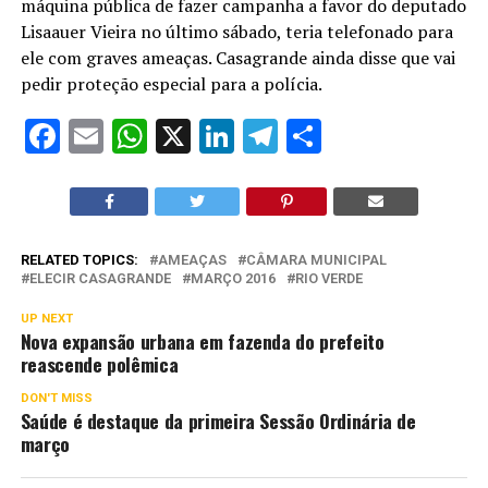
máquina pública de fazer campanha a favor do deputado
Lisaauer Vieira no último sábado, teria telefonado para
ele com graves ameaças. Casagrande ainda disse que vai
pedir proteção especial para a polícia.
Facebook
Email
WhatsApp
X
LinkedIn
Telegram
Share
RELATED TOPICS:
AMEAÇAS
CÂMARA MUNICIPAL
ELECIR CASAGRANDE
MARÇO 2016
RIO VERDE
UP NEXT
Nova expansão urbana em fazenda do prefeito
reascende polêmica
DON'T MISS
Saúde é destaque da primeira Sessão Ordinária de
março