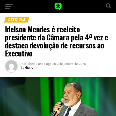
DESTAQUE
Idelson Mendes é reeleito
presidente da Câmara pela 4ª vez e
destaca devolução de recursos ao
Executivo
Published
2 anos ago
on
2 de janeiro de 2025
By
diario