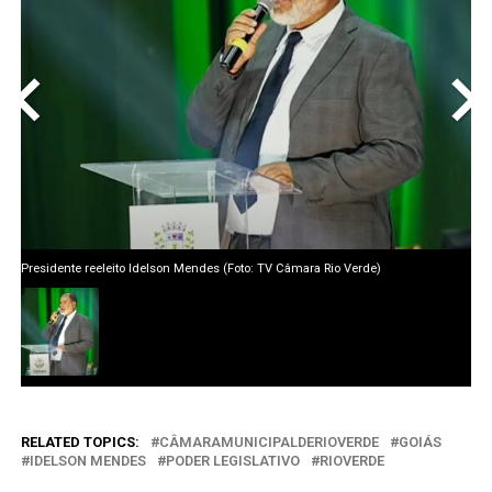
<
>
Presidente reeleito Idelson Mendes (Foto: TV Câmara Rio Verde)
RELATED TOPICS:
CÂMARAMUNICIPALDERIOVERDE
GOIÁS
IDELSON MENDES
PODER LEGISLATIVO
RIOVERDE