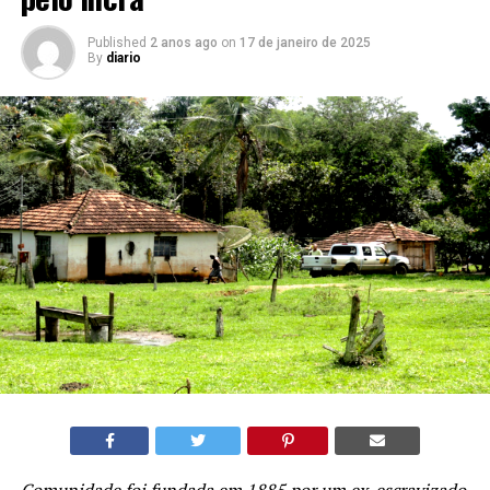
Published
2 anos ago
on
17 de janeiro de 2025
By
diario