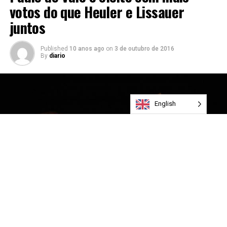
votos do que Heuler e Lissauer
juntos
Published
10 anos ago
on
3 de outubro de 2016
By
diario
English