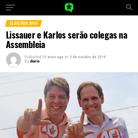
ELEIÇÕES 2016
Lissauer e Karlos serão colegas na
Assembleia
Published
10 anos ago
on
3 de outubro de 2016
By
diario