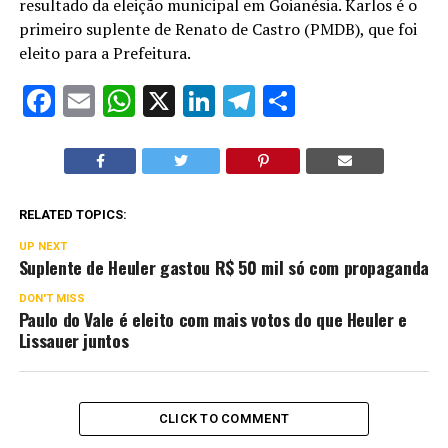
resultado da eleição municipal em Goianésia. Karlos é o
primeiro suplente de Renato de Castro (PMDB), que foi
eleito para a Prefeitura.
Facebook
Email
WhatsApp
X
LinkedIn
Telegram
Share
RELATED TOPICS:
UP NEXT
Suplente de Heuler gastou R$ 50 mil só com propaganda
DON'T MISS
Paulo do Vale é eleito com mais votos do que Heuler e
Lissauer juntos
CLICK TO COMMENT