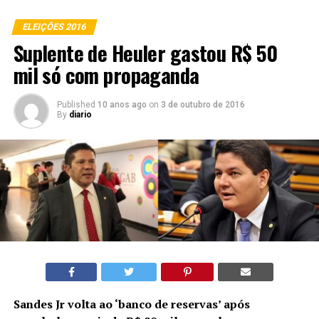
ELEIÇÕES 2016
Suplente de Heuler gastou R$ 50
mil só com propaganda
Published
10 anos ago
on
3 de outubro de 2016
By
diario
Sandes Jr volta ao ‘banco de reservas’ após