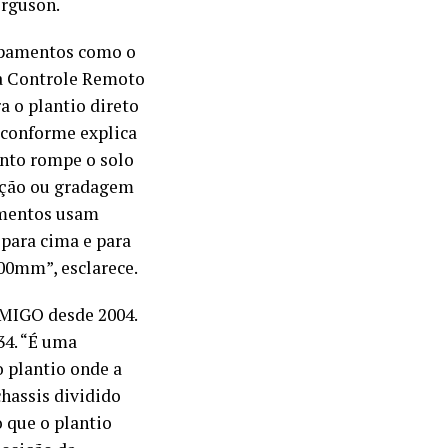
erguson.
uipamentos como o
ra Controle Remoto
a o plantio direto
, conforme explica
ento rompe o solo
ração ou gradagem
ementos usam
 para cima e para
00mm”, esclarece.
MIGO desde 2004.
34. “É uma
o plantio onde a
hassis dividido
 que o plantio