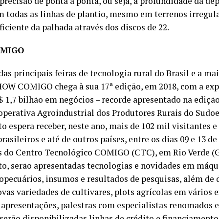
precisão de ponta a ponta, ou seja, a profundidade da de
m todas as linhas de plantio, mesmo em terrenos irregul
ficiente da palhada através dos discos de 22.
OMIGO
s principais feiras de tecnologia rural do Brasil e a ma
OW COMIGO chega à sua 17ª edição, em 2018, com a exp
$ 1,7 bilhão em negócios – recorde apresentado na edição
operativa Agroindustrial dos Produtores Rurais do Sudo
 espera receber, neste ano, mais de 102 mil visitantes e
rasileiros e até de outros países, entre os dias 09 e 13 d
es do Centro Tecnológico COMIGO (CTC), em Rio Verde (G
to, serão apresentadas tecnologias e novidades em máqui
pecuários, insumos e resultados de pesquisas, além de
vas variedades de cultivares, plots agrícolas em vários 
 apresentações, palestras com especialistas renomados 
erão disponibilizadas linhas de crédito e financiamento