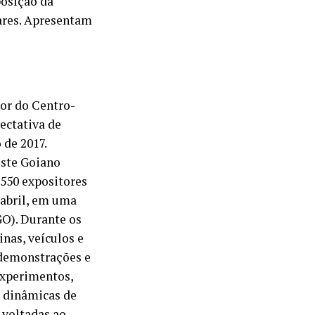
posição da
ares. Apresentam
ior do Centro-
ectativa de
 de 2017.
este Goiano
 550 expositores
e abril, em uma
O). Durante os
nas, veículos e
 demonstrações e
experimentos,
e dinâmicas de
 voltadas ao