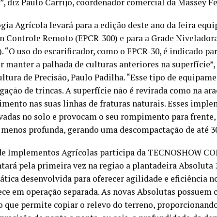
”, diz Paulo Carrijo, coordenador comercial da Massey F
ogia Agrícola levará para a edição deste ano da feira eq
cin Controle Remoto (EPCR-300) e para a Grade Nivelado
 “O uso do escarificador, como o EPCR-30, é indicado par
 manter a palhada de culturas anteriores na superfície”
ultura de Precisão, Paulo Padilha. “Esse tipo de equipam
gação de trincas. A superfície não é revirada como na a
imento nas suas linhas de fraturas naturais. Esses impl
avadas no solo e provocam o seu rompimento para frente,
a menos profunda, gerando uma descompactação de até 3
a de Implementos Agrícolas participa da TECNOSHOW CO
tará pela primeira vez na região a plantadeira Absoluta 
ica desenvolvida para oferecer agilidade e eficiência n
tece em operação separada. As novas Absolutas possuem c
o que permite copiar o relevo do terreno, proporcionando