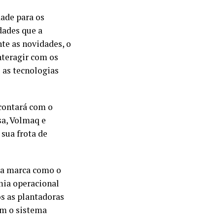
de para os
dades que a
nte as novidades, o
nteragir com os
e as tecnologias
 contará com o
sa, Volmaq e
sua frota de
a marca como o
mia operacional
s as plantadoras
om o sistema