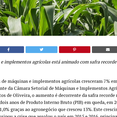
 e implementos agrícolas está animado com safra record
s de máquinas e implementos agrícolas cresceram 7% em 
nte da Câmara Setorial de Máquinas e Implementos Agr
os de Oliveira, o aumento é decorrente da safra recorde 
 dois anos de Produto Interno Bruto (PIB) em queda, em 2
 1,0% graças ao agronegócio que cresceu 13%. Este cresc
sipou a crise que assolou o país em 2015 e 2016, princip