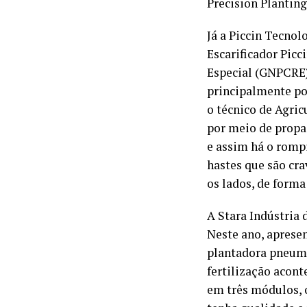
Precision Planting
Já a Piccin Tecnol
Escarificador Pic
Especial (GNPCRE).
principalmente por
o técnico de Agric
por meio de propa
e assim há o romp
hastes que são cr
os lados, de form
A Stara Indústri
Neste ano, apresen
plantadora pneumát
fertilização acon
em três módulos, 