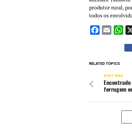
produtor rural, po
todos os envolvido
Facebo
Emai
W
RELATED TOPICS:
DON'T MISS
Encontrado 
ferrugem e