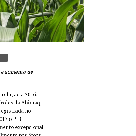
e e aumento de
relação a 2016.
ícolas da Abimaq,
registrada no
017 o PIB
imento excepcional
almente nas áreas