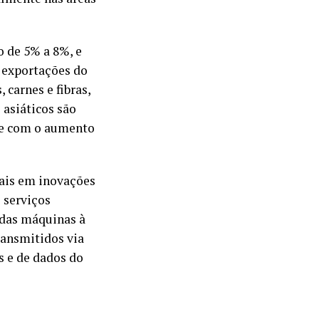
o de 5% a 8%, e
 exportações do
carnes e fibras,
 asiáticos são
 e com o aumento
mais em inovações
 serviços
 das máquinas à
ransmitidos via
s e de dados do