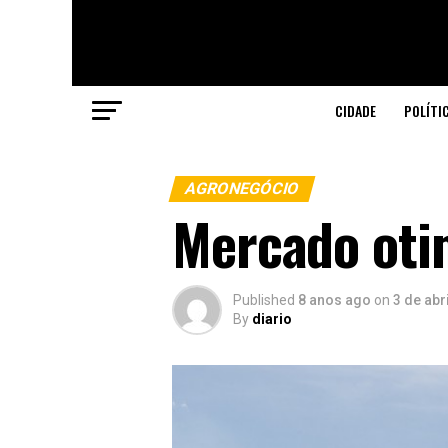
CIDADE
POLÍTI
AGRONEGÓCIO
Mercado oti
Published
8 anos ago
on
3 de abr
By
diario