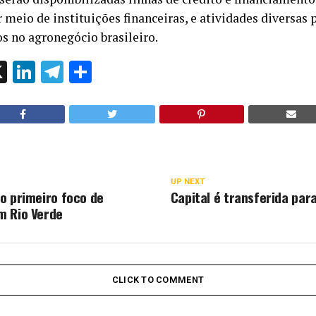
r meio de instituições financeiras, e atividades diversas
s no agronegócio brasileiro.
ok
l
hatsApp
X
LinkedIn
Telegram
Share
UP NEXT
o primeiro foco de
Capital é transferida par
m Rio Verde
CLICK TO COMMENT