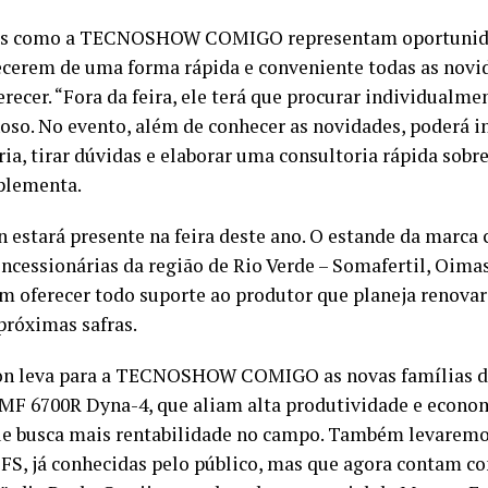
tos como a TECNOSHOW COMIGO representam oportunida
ecerem de uma forma rápida e conveniente todas as novi
erecer. “Fora da feira, ele terá que procurar individualme
oso. No evento, além de conhecer as novidades, poderá i
ria, tirar dúvidas e elaborar uma consultoria rápida sobr
plementa.
 estará presente na feira deste ano. O estande da marca
ncessionárias da região de Rio Verde – Somafertil, Oima
m oferecer todo suporte ao produtor que planeja renovar 
próximas safras.
on leva para a TECNOSHOW COMIGO as novas famílias d
MF 6700R Dyna-4, que aliam alta produtividade e econo
ue busca mais rentabilidade no campo. Também levaremo
FS, já conhecidas pelo público, mas que agora contam c