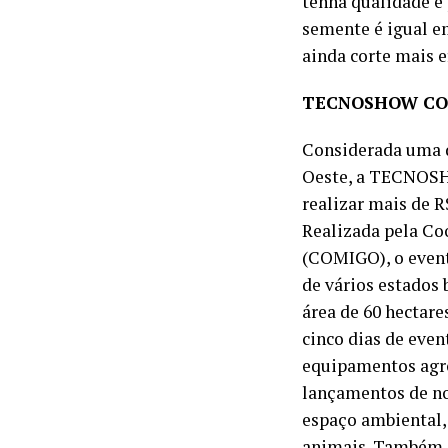
tenha qualidade e 
semente é igual e
ainda corte mais e
TECNOSHOW C
Considerada uma da
Oeste, a TECNOSH
realizar mais de R
Realizada pela Co
(COMIGO), o evento
de vários estados b
área de 60 hectar
cinco dias de even
equipamentos agro
lançamentos de no
espaço ambiental,
animais. Também s