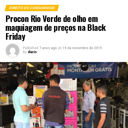
DIREITO DO CONSUMIDOR
Procon Rio Verde de olho em
maquiagem de preços na Black
Friday
Published
7 anos ago
on
19 de novembro de 2019
By
diario