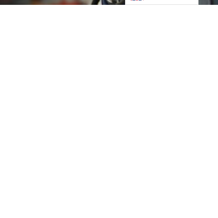
Etanol registrou queda de até R$ 0,45 e litro da gasolina
comum caiu R$ 0,36 depois de fiscalização flagrar
aumento injustificado de preços