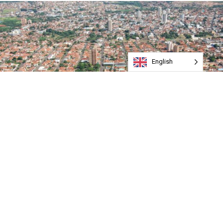
English
Sensação térmica passou dos 45° na zona urbana nos
últimos dias, afirma Agroclimatologia Rio Verde
A previsão do Clima Tempo é de chuvas todos os dias até
segunda-feira (6) em Rio Verde. O maior volume é
esperado para esta sexta (3), quando deverá chover
23mm.