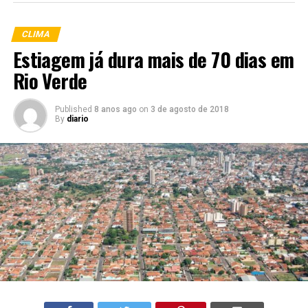
CLIMA
Estiagem já dura mais de 70 dias em
Rio Verde
Published
8 anos ago
on
3 de agosto de 2018
By
diario