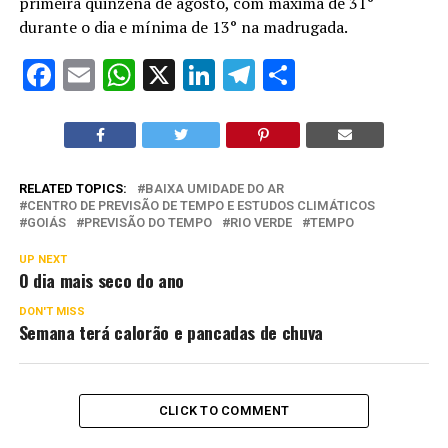
primeira quinzena de agosto, com máxima de 31°
durante o dia e mínima de 13° na madrugada.
Facebook
Email
WhatsApp
X
LinkedIn
Telegram
Share
RELATED TOPICS:
BAIXA UMIDADE DO AR
CENTRO DE PREVISÃO DE TEMPO E ESTUDOS CLIMÁTICOS
GOIÁS
PREVISÃO DO TEMPO
RIO VERDE
TEMPO
UP NEXT
O dia mais seco do ano
DON'T MISS
Semana terá calorão e pancadas de chuva
CLICK TO COMMENT