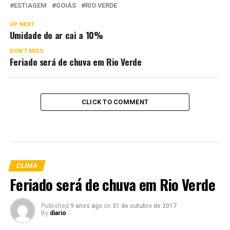
ESTIAGEM
GOIÁS
RIO VERDE
UP NEXT
Umidade do ar cai a 10%
DON'T MISS
Feriado será de chuva em Rio Verde
CLICK TO COMMENT
CLIMA
Feriado será de chuva em Rio Verde
Published
9 anos ago
on
31 de outubro de 2017
By
diario