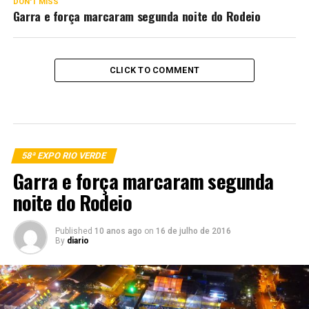
DON'T MISS
Garra e força marcaram segunda noite do Rodeio
CLICK TO COMMENT
58ª EXPO RIO VERDE
Garra e força marcaram segunda
noite do Rodeio
Published
10 anos ago
on
16 de julho de 2016
By
diario