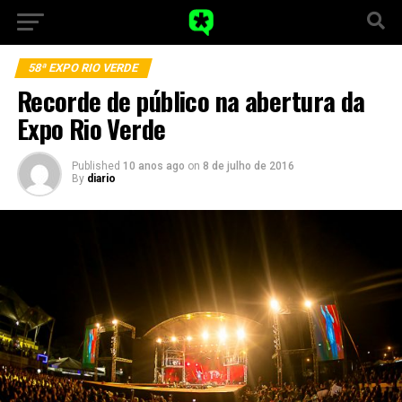
58ª EXPO RIO VERDE
Recorde de público na abertura da
Expo Rio Verde
Published
10 anos ago
on
8 de julho de 2016
By
diario