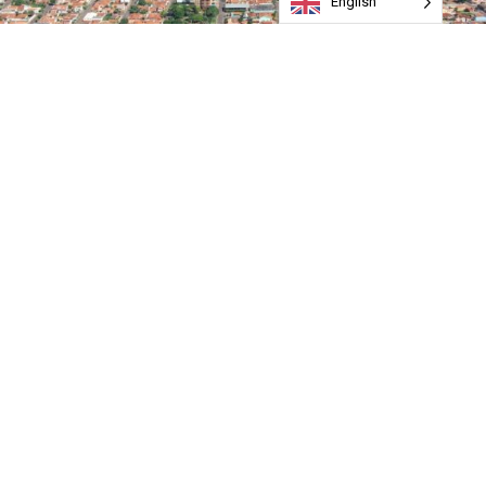
English
Sensação térmica passou dos 45° na zona urbana nos
últimos dias, afirma Agroclimatologia Rio Verde
A previsão do Clima Tempo é de chuvas todos os dias até
segunda-feira (6) em Rio Verde. O maior volume é
esperado para esta sexta (3), quando deverá chover
23mm.
Para a primeira quinzena de novembro são esperados
dias com muito sol e pancadas de chuva com a
temperatura voltando a subir.