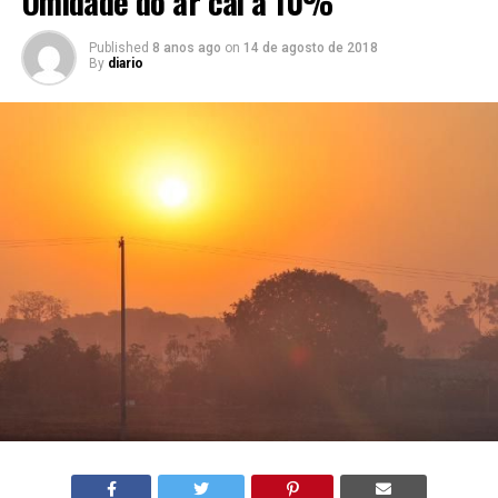
Umidade do ar cai a 10%
Published
8 anos ago
on
14 de agosto de 2018
By
diario