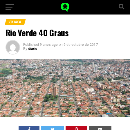
CLIMA
Rio Verde 40 Graus
Published
9 anos ago
on
9 de outubro de 2017
By
diario