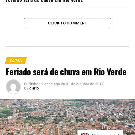
CLICK TO COMMENT
CLIMA
Feriado será de chuva em Rio Verde
Published
9 anos ago
on
31 de outubro de 2017
By
diario