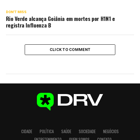
DON'T MISS
Rio Verde alcança Goiânia em mortes por H1N1 e
registra Influenza B
CLICK TO COMMENT
CIDADE
POLÍTICA
SAÚDE
SOCIEDADE
NEGÓCIOS
ENTRETENIMENTO
QUEM SOMOS
CONTATO