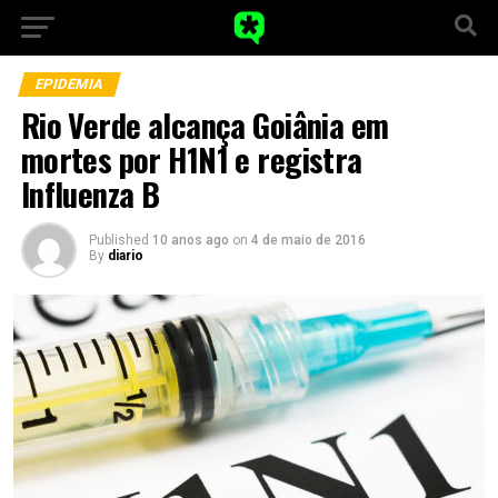
EPIDEMIA
Rio Verde alcança Goiânia em
mortes por H1N1 e registra
Influenza B
Published
10 anos ago
on
4 de maio de 2016
By
diario