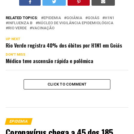
RELATED TOPICS:
EPIDEMIA
GOIÂNIA
GOIÁS
H1N1
INFLUENZA B
NÚCLEO DE VIGILÂNCIA EPIDEMIOLÓGICA
RIO VERDE
VACINAÇÃO
UP NEXT
Rio Verde registra 40% dos óbitos por H1N1 em Goiás
DON'T MISS
Médico teve ascensão rápida e polêmica
CLICK TO COMMENT
EPIDEMIA
Coronavírus chega a 45 dos 185