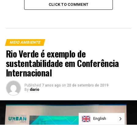
CLICK TO COMMENT
MEIO AMBIENTE
Rio Verde é exemplo de
sustentabilidade em Conferência
Internacional
Published
7 anos ago
on
20 de setembro de 2019
By
diario
English