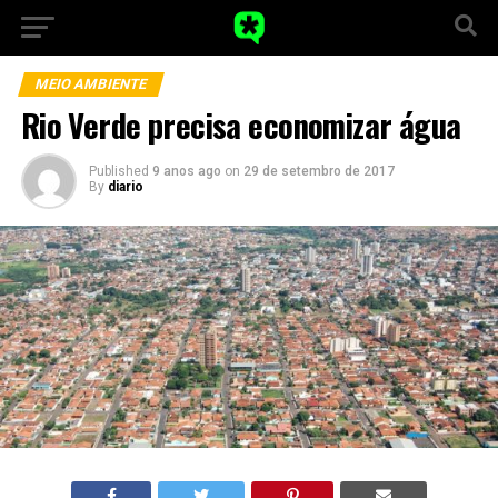
MEIO AMBIENTE
Rio Verde precisa economizar água
Published
9 anos ago
on
29 de setembro de 2017
By
diario