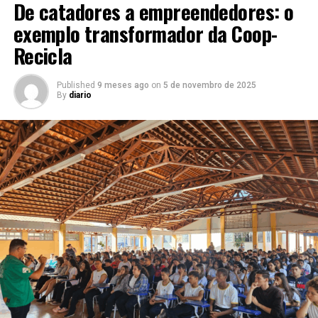
De catadores a empreendedores: o
exemplo transformador da Coop-
Recicla
Published
9 meses ago
on
5 de novembro de 2025
By
diario