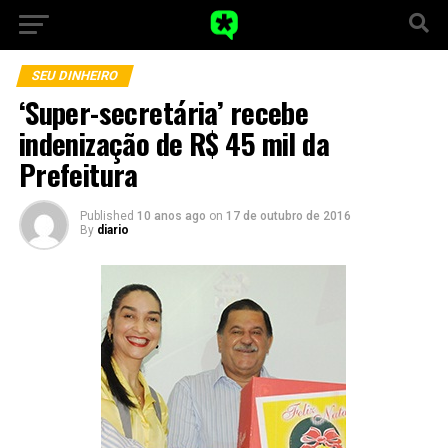
SEU DINHEIRO
‘Super-secretária’ recebe
indenização de R$ 45 mil da
Prefeitura
Published
10 anos ago
on
17 de outubro de 2016
By
diario