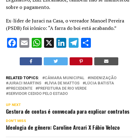
sobre o pagamento.
Ex-líder de Juraci na Casa, o vereador Manoel Pereira
(PSDB) foi irônico: “A farra do boi está acabando.”
Facebook
Email
WhatsApp
X
LinkedIn
Telegram
Share
RELATED TOPICS:
CÂMARA MUNICIPAL
INDENIZAÇÃO
JURACI MARTINS
LÍVIA DE MATTOS
LÚCIA BATISTA
PRECEDENTE
PREFEITURA DE RIO VERDE
SERVIDOR CEDIDO PELO ESTADO
UP NEXT
Gestora de contas é convocada para explicar contratos
DON'T MISS
Ideologia de gênero: Caroline Arcari X Fábio Velozo