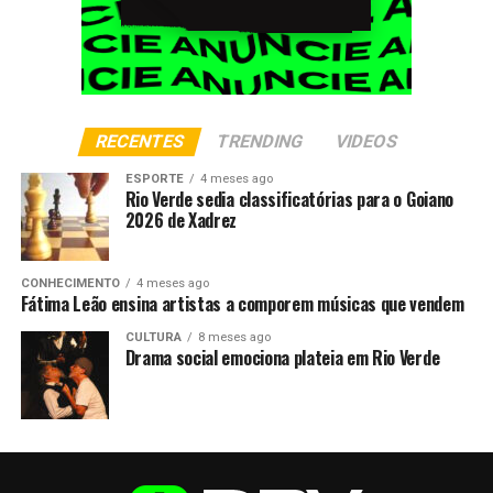
RECENTES
TRENDING
VIDEOS
ESPORTE
4 meses ago
Rio Verde sedia classificatórias para o Goiano
2026 de Xadrez
CONHECIMENTO
4 meses ago
Fátima Leão ensina artistas a comporem músicas que vendem
CULTURA
8 meses ago
Drama social emociona plateia em Rio Verde