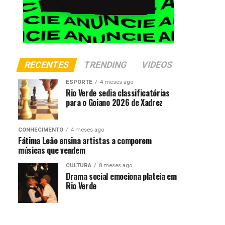
RECENTES
TRENDING
VIDEOS
ESPORTE
4 meses ago
Rio Verde sedia classificatórias
para o Goiano 2026 de Xadrez
CONHECIMENTO
4 meses ago
Fátima Leão ensina artistas a comporem
músicas que vendem
CULTURA
8 meses ago
Drama social emociona plateia em
Rio Verde