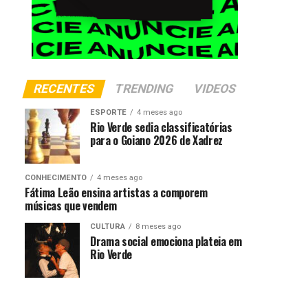
RECENTES
TRENDING
VIDEOS
ESPORTE
4 meses ago
Rio Verde sedia classificatórias
para o Goiano 2026 de Xadrez
CONHECIMENTO
4 meses ago
Fátima Leão ensina artistas a comporem
músicas que vendem
CULTURA
8 meses ago
Drama social emociona plateia em
Rio Verde