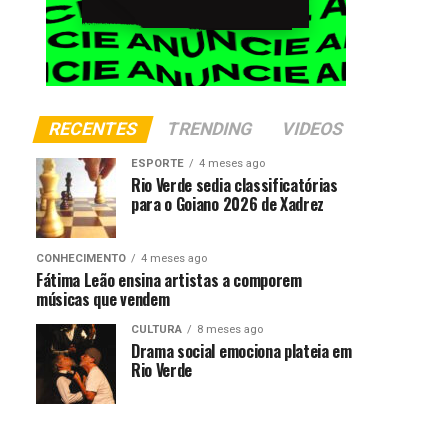
RECENTES
TRENDING
VIDEOS
ESPORTE
4 meses ago
Rio Verde sedia classificatórias
para o Goiano 2026 de Xadrez
CONHECIMENTO
4 meses ago
Fátima Leão ensina artistas a comporem
músicas que vendem
CULTURA
8 meses ago
Drama social emociona plateia em
Rio Verde