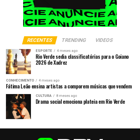
RECENTES
TRENDING
VIDEOS
ESPORTE
4 meses ago
Rio Verde sedia classificatórias para o Goiano
2026 de Xadrez
CONHECIMENTO
4 meses ago
Fátima Leão ensina artistas a comporem músicas que vendem
CULTURA
8 meses ago
Drama social emociona plateia em Rio Verde