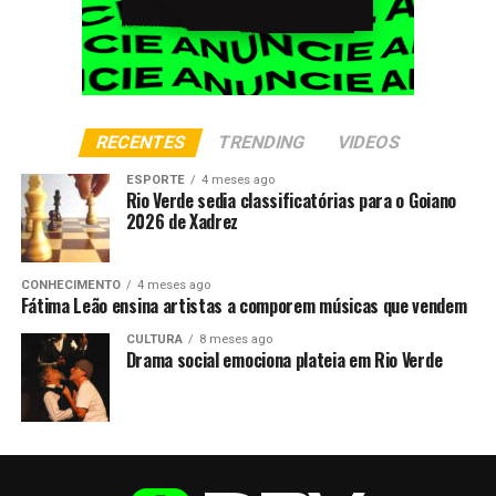
RECENTES
TRENDING
VIDEOS
ESPORTE
4 meses ago
Rio Verde sedia classificatórias para o Goiano
2026 de Xadrez
CONHECIMENTO
4 meses ago
Fátima Leão ensina artistas a comporem músicas que vendem
CULTURA
8 meses ago
Drama social emociona plateia em Rio Verde