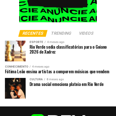
RECENTES
TRENDING
VIDEOS
ESPORTE
4 meses ago
Rio Verde sedia classificatórias para o Goiano
2026 de Xadrez
CONHECIMENTO
4 meses ago
Fátima Leão ensina artistas a comporem músicas que vendem
CULTURA
8 meses ago
Drama social emociona plateia em Rio Verde