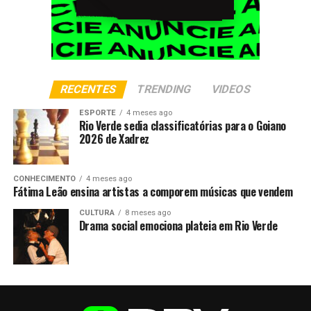
RECENTES
TRENDING
VIDEOS
ESPORTE
4 meses ago
Rio Verde sedia classificatórias para o Goiano
2026 de Xadrez
CONHECIMENTO
4 meses ago
Fátima Leão ensina artistas a comporem músicas que vendem
CULTURA
8 meses ago
Drama social emociona plateia em Rio Verde