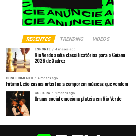
RECENTES
TRENDING
VIDEOS
ESPORTE
4 meses ago
Rio Verde sedia classificatórias para o Goiano
2026 de Xadrez
CONHECIMENTO
4 meses ago
Fátima Leão ensina artistas a comporem músicas que vendem
CULTURA
8 meses ago
Drama social emociona plateia em Rio Verde