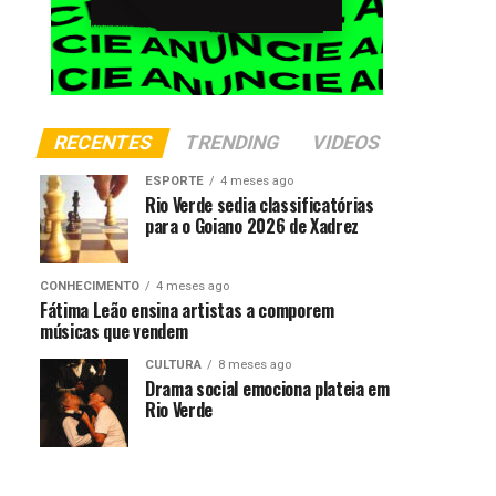
RECENTES
TRENDING
VIDEOS
ESPORTE
4 meses ago
Rio Verde sedia classificatórias
para o Goiano 2026 de Xadrez
CONHECIMENTO
4 meses ago
Fátima Leão ensina artistas a comporem
músicas que vendem
CULTURA
8 meses ago
Drama social emociona plateia em
Rio Verde