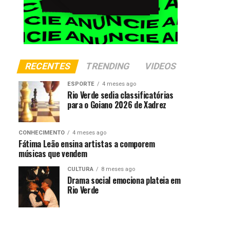
RECENTES
TRENDING
VIDEOS
ESPORTE
4 meses ago
Rio Verde sedia classificatórias
para o Goiano 2026 de Xadrez
CONHECIMENTO
4 meses ago
Fátima Leão ensina artistas a comporem
músicas que vendem
CULTURA
8 meses ago
Drama social emociona plateia em
Rio Verde