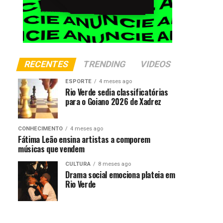
RECENTES
TRENDING
VIDEOS
ESPORTE
4 meses ago
Rio Verde sedia classificatórias
para o Goiano 2026 de Xadrez
CONHECIMENTO
4 meses ago
Fátima Leão ensina artistas a comporem
músicas que vendem
CULTURA
8 meses ago
Drama social emociona plateia em
Rio Verde