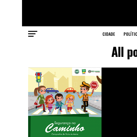
CIDADE
POLÍTI
All p