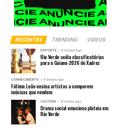
RECENTES
TRENDING
VIDEOS
ESPORTE
4 meses ago
Rio Verde sedia classificatórias
para o Goiano 2026 de Xadrez
CONHECIMENTO
4 meses ago
Fátima Leão ensina artistas a comporem
músicas que vendem
CULTURA
8 meses ago
Drama social emociona plateia em
Rio Verde