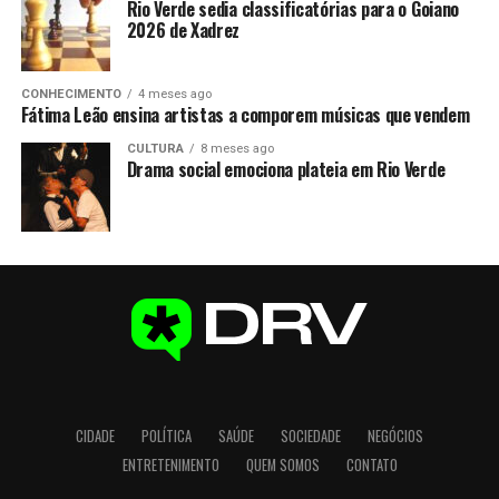
Rio Verde sedia classificatórias para o Goiano
2026 de Xadrez
CONHECIMENTO
4 meses ago
Fátima Leão ensina artistas a comporem músicas que vendem
CULTURA
8 meses ago
Drama social emociona plateia em Rio Verde
CIDADE
POLÍTICA
SAÚDE
SOCIEDADE
NEGÓCIOS
ENTRETENIMENTO
QUEM SOMOS
CONTATO