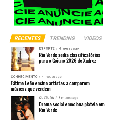
RECENTES
TRENDING
VIDEOS
ESPORTE
4 meses ago
Rio Verde sedia classificatórias
para o Goiano 2026 de Xadrez
CONHECIMENTO
4 meses ago
Fátima Leão ensina artistas a comporem
músicas que vendem
CULTURA
8 meses ago
Drama social emociona plateia em
Rio Verde