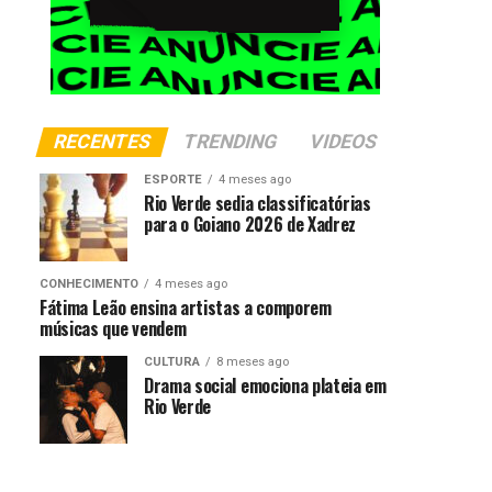
RECENTES
TRENDING
VIDEOS
ESPORTE
4 meses ago
Rio Verde sedia classificatórias
para o Goiano 2026 de Xadrez
CONHECIMENTO
4 meses ago
Fátima Leão ensina artistas a comporem
músicas que vendem
CULTURA
8 meses ago
Drama social emociona plateia em
Rio Verde