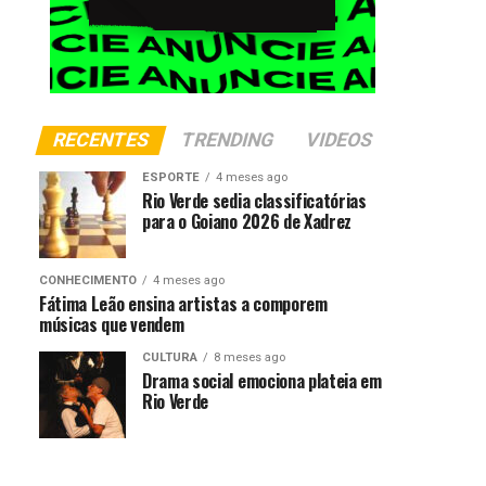
RECENTES
TRENDING
VIDEOS
ESPORTE
4 meses ago
Rio Verde sedia classificatórias
para o Goiano 2026 de Xadrez
CONHECIMENTO
4 meses ago
Fátima Leão ensina artistas a comporem
músicas que vendem
CULTURA
8 meses ago
Drama social emociona plateia em
Rio Verde