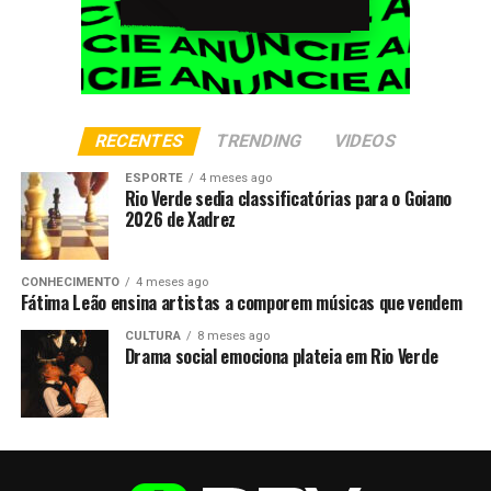
RECENTES
TRENDING
VIDEOS
ESPORTE
4 meses ago
Rio Verde sedia classificatórias para o Goiano
2026 de Xadrez
CONHECIMENTO
4 meses ago
Fátima Leão ensina artistas a comporem músicas que vendem
CULTURA
8 meses ago
Drama social emociona plateia em Rio Verde