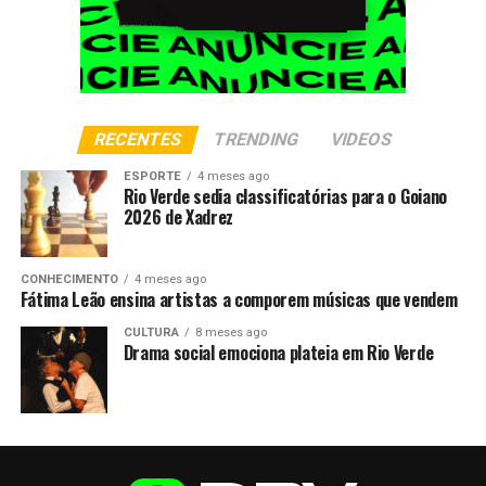
RECENTES
TRENDING
VIDEOS
ESPORTE
4 meses ago
Rio Verde sedia classificatórias para o Goiano
2026 de Xadrez
CONHECIMENTO
4 meses ago
Fátima Leão ensina artistas a comporem músicas que vendem
CULTURA
8 meses ago
Drama social emociona plateia em Rio Verde