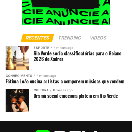
RECENTES
TRENDING
VIDEOS
ESPORTE
4 meses ago
Rio Verde sedia classificatórias para o Goiano
2026 de Xadrez
CONHECIMENTO
4 meses ago
Fátima Leão ensina artistas a comporem músicas que vendem
CULTURA
8 meses ago
Drama social emociona plateia em Rio Verde