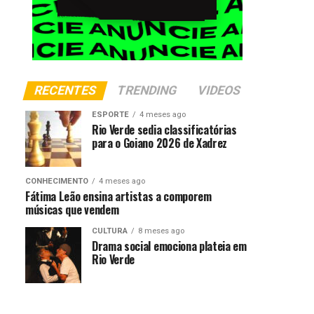
RECENTES
TRENDING
VIDEOS
ESPORTE
4 meses ago
Rio Verde sedia classificatórias
para o Goiano 2026 de Xadrez
CONHECIMENTO
4 meses ago
Fátima Leão ensina artistas a comporem
músicas que vendem
CULTURA
8 meses ago
Drama social emociona plateia em
Rio Verde