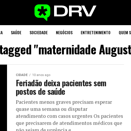
CA
SAÚDE
SOCIEDADE
NEGÓCIOS
ENTRETENIMENTO
QUEM 
s tagged "maternidade August
CIDADE
10 anos ago
Feriadão deixa pacientes sem
postos de saúde
Pacientes menos graves precisam esperar
quase uma semana ou disputar
atendimento com casos urgentes Os pacientes
que precisarem de atendimentos médicos que
não sejam de urgência e...