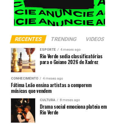
RECENTES
TRENDING
VIDEOS
ESPORTE
4 meses ago
Rio Verde sedia classificatórias
para o Goiano 2026 de Xadrez
CONHECIMENTO
4 meses ago
Fátima Leão ensina artistas a comporem
músicas que vendem
CULTURA
8 meses ago
Drama social emociona plateia em
Rio Verde