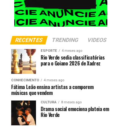
RECENTES
TRENDING
VIDEOS
ESPORTE
4 meses ago
Rio Verde sedia classificatórias
para o Goiano 2026 de Xadrez
CONHECIMENTO
4 meses ago
Fátima Leão ensina artistas a comporem
músicas que vendem
CULTURA
8 meses ago
Drama social emociona plateia em
Rio Verde