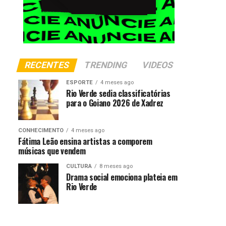
RECENTES
TRENDING
VIDEOS
ESPORTE
4 meses ago
Rio Verde sedia classificatórias
para o Goiano 2026 de Xadrez
CONHECIMENTO
4 meses ago
Fátima Leão ensina artistas a comporem
músicas que vendem
CULTURA
8 meses ago
Drama social emociona plateia em
Rio Verde