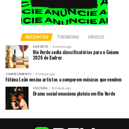
RECENTES
TRENDING
VIDEOS
ESPORTE
4 meses ago
Rio Verde sedia classificatórias para o Goiano
2026 de Xadrez
CONHECIMENTO
4 meses ago
Fátima Leão ensina artistas a comporem músicas que vendem
CULTURA
8 meses ago
Drama social emociona plateia em Rio Verde