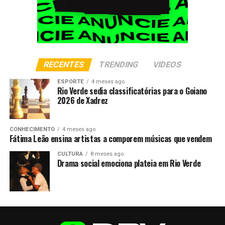
RECENTES
TRENDING
VIDEOS
ESPORTE
4 meses ago
Rio Verde sedia classificatórias para o Goiano
2026 de Xadrez
CONHECIMENTO
4 meses ago
Fátima Leão ensina artistas a comporem músicas que vendem
CULTURA
8 meses ago
Drama social emociona plateia em Rio Verde