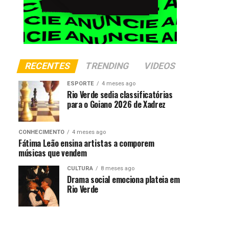
RECENTES
TRENDING
VIDEOS
ESPORTE
4 meses ago
Rio Verde sedia classificatórias
para o Goiano 2026 de Xadrez
CONHECIMENTO
4 meses ago
Fátima Leão ensina artistas a comporem
músicas que vendem
CULTURA
8 meses ago
Drama social emociona plateia em
Rio Verde