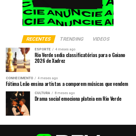
RECENTES
TRENDING
VIDEOS
ESPORTE
4 meses ago
Rio Verde sedia classificatórias para o Goiano
2026 de Xadrez
CONHECIMENTO
4 meses ago
Fátima Leão ensina artistas a comporem músicas que vendem
CULTURA
8 meses ago
Drama social emociona plateia em Rio Verde