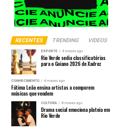
RECENTES
TRENDING
VIDEOS
ESPORTE
4 meses ago
Rio Verde sedia classificatórias
para o Goiano 2026 de Xadrez
CONHECIMENTO
4 meses ago
Fátima Leão ensina artistas a comporem
músicas que vendem
CULTURA
8 meses ago
Drama social emociona plateia em
Rio Verde