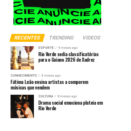
RECENTES
TRENDING
VIDEOS
ESPORTE
4 meses ago
Rio Verde sedia classificatórias
para o Goiano 2026 de Xadrez
CONHECIMENTO
4 meses ago
Fátima Leão ensina artistas a comporem
músicas que vendem
CULTURA
8 meses ago
Drama social emociona plateia em
Rio Verde